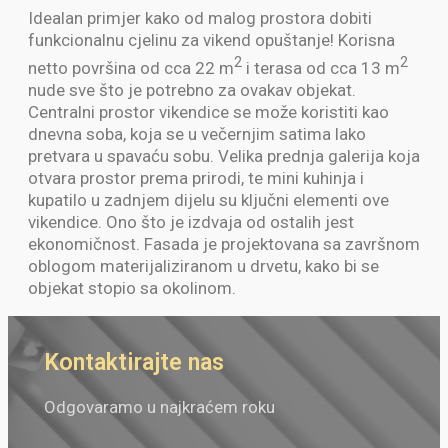
Idealan primjer kako od malog prostora dobiti
funkcionalnu cjelinu za vikend opuštanje! Korisna
2
2
netto površina od cca 22 m
i terasa od cca 13 m
nude sve što je potrebno za ovakav objekat.
Centralni prostor vikendice se može koristiti kao
dnevna soba, koja se u večernjim satima lako
pretvara u spavaću sobu. Velika prednja galerija koja
otvara prostor prema prirodi, te mini kuhinja i
kupatilo u zadnjem dijelu su ključni elementi ove
vikendice. Ono što je izdvaja od ostalih jest
ekonomičnost. Fasada je projektovana sa završnom
oblogom materijaliziranom u drvetu, kako bi se
objekat stopio sa okolinom.
Kontaktirajte nas
Odgovaramo u najkraćem roku