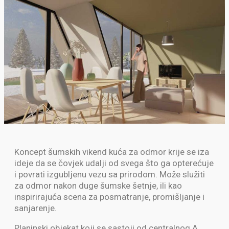
Koncept šumskih vikend kuća za odmor krije se iza
ideje da se čovjek udalji od svega što ga opterećuje
i povrati izgubljenu vezu sa prirodom. Može služiti
za odmor nakon duge šumske šetnje, ili kao
inspirirajuća scena za posmatranje, promišljanje i
sanjarenje.
Planinski objekat koji se sastoji od centralnog A