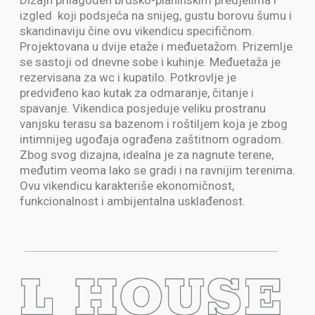
Dizajn prilagođen brdsko-planinskim predjelima i
izgled koji podsjeća na snijeg, gustu borovu šumu i
skandinaviju čine ovu vikendicu specifičnom.
Projektovana u dvije etaže i međuetažom. Prizemlje
se sastoji od dnevne sobe i kuhinje. Međuetaža je
rezervisana za wc i kupatilo. Potkrovlje je
predviđeno kao kutak za odmaranje, čitanje i
spavanje. Vikendica posjeduje veliku prostranu
vanjsku terasu sa bazenom i roštiljem koja je zbog
intimnijeg ugođaja ograđena zaštitnom ogradom.
Zbog svog dizajna, idealna je za nagnute terene,
međutim veoma lako se gradi i na ravnijim terenima.
Ovu vikendicu karakteriše ekonomičnost,
funkcionalnost i ambijentalna usklađenost.