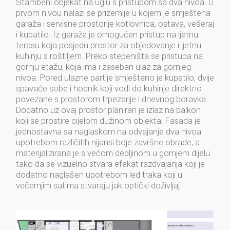
Stambeni objekat na uglu s pristupom sa dva nivoa. U
prvom nivou nalazi se prizemlje u kojem je smještena
garaža i servisne prostorije kotlovnica, ostava, vešeraj
i kupatilo. Iz garaže je omogućen pristup na ljetnu
terasu koja posjedu prostor za objedovanje i ljetnu
kuhinju s roštiljem. Preko stepeništa se pristupa na
gornju etažu, koja ima i zaseban ulaz za gornjeg
nivoa. Pored ulazne partije smješteno je kupatilo, dvije
spavaće sobe i hodnik koji vodi do kuhinje direktno
povezane s prostorom trpezarije i dnevnog boravka.
Dodatno uz ovaj prostor planiran je izlaz na balkon
koji se prostire cijelom dužinom objekta. Fasada je
jednostavna sa naglaskom na odvajanje dva nivoa
upotrebom različitih nijansi boje završne obrade, a
materijalizirana je s većom debljinom u gornjem dijelu
tako da se vizuelno stvara efekat razdvajanja koji je
dodatno naglašen upotrebom led traka koji u
večernjim satima stvaraju jak optički doživljaj.