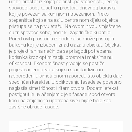
ulazni prostor iz kojeg se pristupa stepeništu, jednoj
spavaćoj sobi, kupatilu i prostoru dnevnog boravka
koji je povezan sa kuhinjom i trpezarijom. Preko
stepeništa koji se nalazi u centralnom dijelu objekta
pristupa se na prvu etažu. Na ovom nivou smještene
su tri spavaće sobe, hodnik i zajedničko kupatilo.
Pored ovih prostorija iz hodnika se može pristupiti
balkonu koji je izbačen iznad ulaza u objekat. Objekat
je projektiran na način da se prilagodi potrebama
korisnika kroz optimizaciju prostora i maksimalnu
efikasnost. Ekonomičnost gradnje se postiže
projektiranjem otvora koji su standardizirani i
raspoređeni u simetričnom raporedu što objektu daje
specifičan karakter. U oblikovanju fasade se posebno
naglasila simetričnost i ritam otvora. Dodatni efekat
postignut je uvlačenjem dijela fasade ispod otvora
kao i naizmjenična upotreba sive i bijele boje kao
završne obrade fasade.