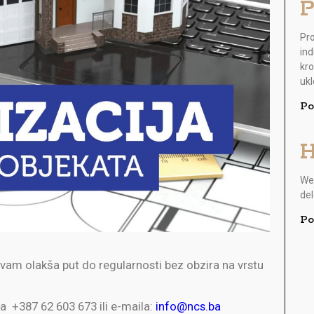
P
Pr
ind
kro
ukl
Po
H
Wel
del
Po
a vam olakša put do regularnosti bez obzira na vrstu
a +387 62 603 673 ili e-maila:
info@ncs.ba