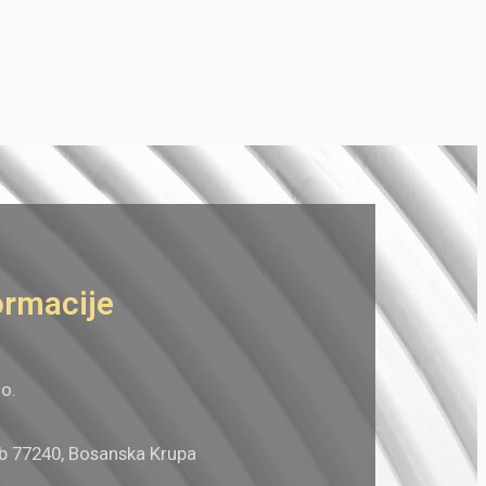
ormacije
.o.
bb 77240, Bosanska Krupa