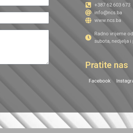
+387 62 603 673
info@ncs.ba
www.ncs.ba
Radno vrijeme od 
subota, nedjelja i
Pratite nas
Facebook
Instag