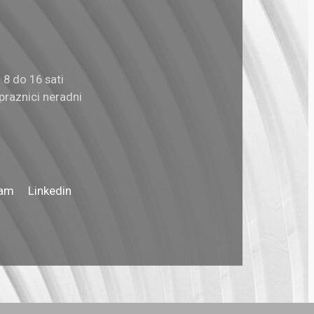
8 do 16 sati
 praznici neradni
ram
Linkedin