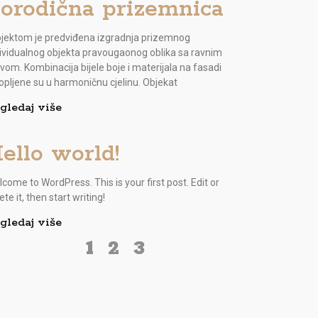
orodična prizemnica
ojektom je predviđena izgradnja prizemnog
ividualnog objekta pravougaonog oblika sa ravnim
vom. Kombinacija bijele boje i materijala na fasadi
opljene su u harmoničnu cjelinu. Objekat
gledaj više
ello world!
come to WordPress. This is your first post. Edit or
ete it, then start writing!
gledaj više
1
2
3